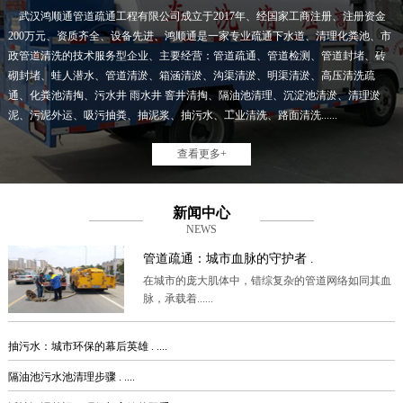
武汉鸿顺通管道疏通工程有限公司成立于2017年、经国家工商注册、注册资金
200万元、资质齐全、设备先进、鸿顺通是一家专业疏通下水道、清理化粪池、市
政管道清洗的技术服务型企业、主要经营：管道疏通、管道检测、管道封堵、砖
砌封堵、蛙人潜水、管道清淤、箱涵清淤、沟渠清淤、明渠清淤、高压清洗疏
通、化粪池清掏、污水井 雨水井 窨井清掏、隔油池清理、沉淀池清淤、清理淤
泥、污泥外运、吸污抽粪、抽泥浆、抽污水、工业清洗、路面清洗......
查看更多+
新闻中心
NEWS
管道疏通：城市血脉的守护者 .
在城市的庞大肌体中，错综复杂的管道网络如同其血
脉，承载着......
抽污水：城市环保的幕后英雄 . ....
隔油池污水池清理步骤 . ....