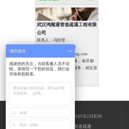
武汉鸿顺通管道疏通工程有限
公司
联系人：冯经理
电 话：15629176688
请您留言
邮 箱：875476489@qq.com
地 址：全城调度服务，各区都
感谢您的关注，当前客服人员不在
有服务网点，24小时服务，就近派
线，请填写一下您的信息，我们会
尽快和您联系。
车、随叫随到。
快速导航
RAOID NAVIGATION
清淤
管道疏通