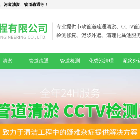
、
河道清淤
、
管道疏通
等！
清淤
管道疏通
管道检测
化粪池清理
泥浆外