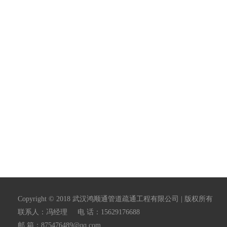
Copyright © 2018 武汉鸿顺通管道疏通工程有限公司 | 版权所有
联系人：冯经理 电 话：15629176688
邮 箱：875476489@qq.com